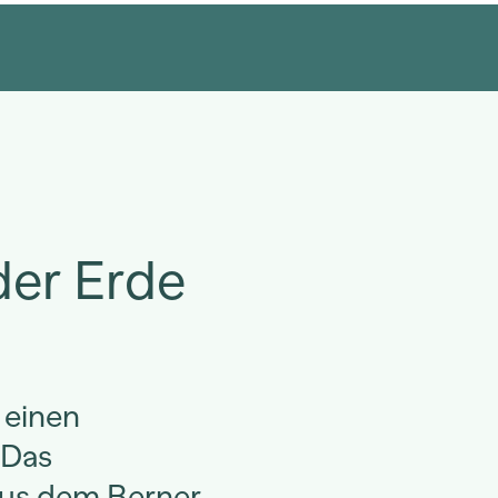
der Erde
 einen
 Das
us dem Berner