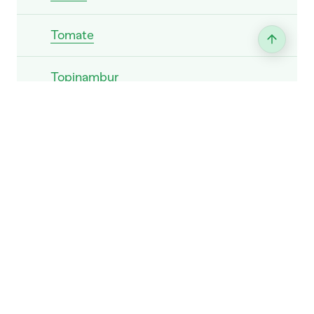
Tomate
Topinambur
Wirz
Zierkürbis
Zucchetti
Zwiebel
Wassermelone