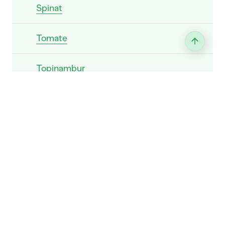
Spinat
Tomate
Topinambur
Wirz
Zierkürbis
Zucchetti
Zwiebel
Wassermelone