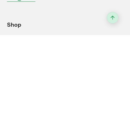
Shop
Informationstafeln, Broschüren oder
Eventmaterial: Entdecke die vielfältigen
Angebote der Schweizer Bäuerinnen und Bauern.
Zum Shop
Cookie Einstellungen
Impressum & Datenschutz