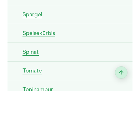
Spargel
Speisekürbis
Spinat
Tomate
Topinambur
Wirz
Zierkürbis