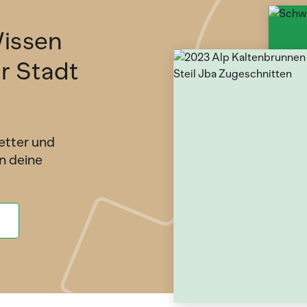
issen
ür Stadt
etter und
n deine