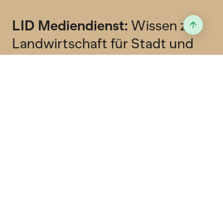
LID Mediendienst:
Wissen zur
Landwirtschaft für Stadt und
Land
Abonniere unseren kostenlosen Newsletter
und erhalten jeden Freitag Wissenswertes in
deine Mailbox.
Newsletter
RSS Feed