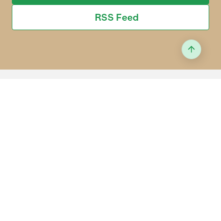
RSS Feed
Der LID fördert mit vielfältigen
Kommunikationsmassnahmen die Verständigung
zwischen der Schweizer Landwirtschaft und der
Öffentlichkeit seit über 75 Jahren.