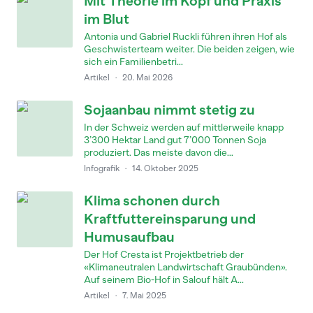
Mit Theorie im Kopf und Praxis
im Blut
Antonia und Gabriel Ruckli führen ihren Hof als
Geschwisterteam weiter. Die beiden zeigen, wie
sich ein Familienbetri...
Artikel
·
20. Mai 2026
Sojaanbau nimmt stetig zu
In der Schweiz werden auf mittlerweile knapp
3’300 Hektar Land gut 7’000 Tonnen Soja
produziert. Das meiste davon die...
Infografik
·
14. Oktober 2025
Klima schonen durch
Kraftfuttereinsparung und
Humusaufbau
Der Hof Cresta ist Projektbetrieb der
«Klimaneutralen Landwirtschaft Graubünden».
Auf seinem Bio-Hof in Salouf hält A...
Artikel
·
7. Mai 2025