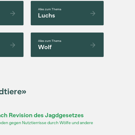
Alles zum Thema
Luchs
Alles zum Thema
Wolf
dtiere»
ach Revision des Jagdgesetzes
oden gegen Nutztierrisse durch Wölfe und andere