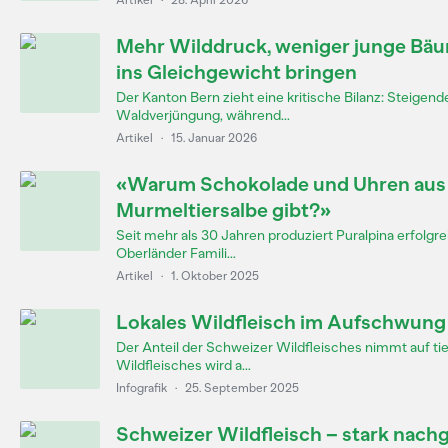
Artikel
·
28. April 2026
Mehr Wilddruck, weniger junge Bäum
ins Gleichgewicht bringen
Der Kanton Bern zieht eine kritische Bilanz: Steigend
Waldverjüngung, während...
Artikel
·
15. Januar 2026
«Warum Schokolade und Uhren aus 
Murmeltiersalbe gibt?»
Seit mehr als 30 Jahren produziert Puralpina erfolgr
Oberländer Famili...
Artikel
·
1. Oktober 2025
Lokales Wildfleisch im Aufschwung 
Der Anteil der Schweizer Wildfleisches nimmt auf tie
Wildfleisches wird a...
Infografik
·
25. September 2025
Schweizer Wildfleisch – stark nachg