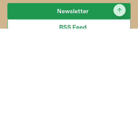
Newsletter
RSS Feed
Der LID fördert mit vielfältigen
Kommunikationsmassnahmen die Verständigung
zwischen der Schweizer Landwirtschaft und der
Öffentlichkeit seit über 75 Jahren.