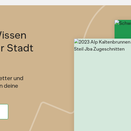
issen
ür Stadt
etter und
n deine