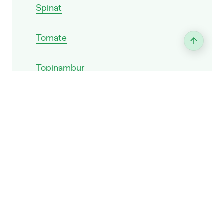
Spinat
Tomate
Topinambur
Wirz
Zierkürbis
Zucchetti
Zwiebel
Wassermelone