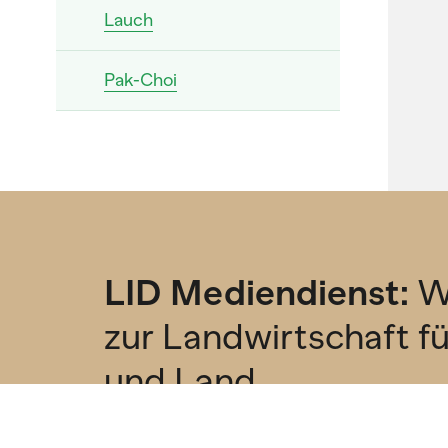
Lauch
Pak-Choi
Pastinake
Peperoni
Pfälzerrübe
LID Mediendienst:
W
Portulak
zur Landwirtschaft f
und Land
Radieschen
Abonniere unseren kostenlosen Newsl
Rande