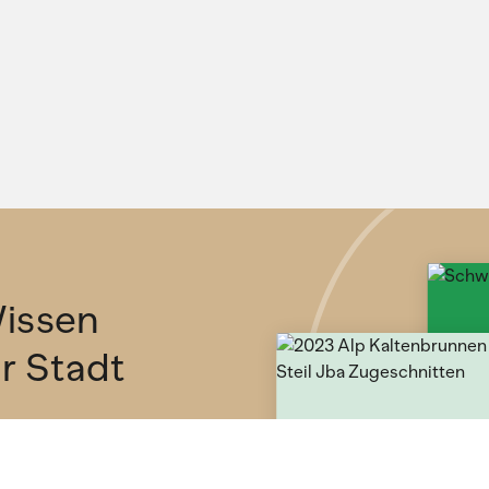
issen
ür Stadt
etter und