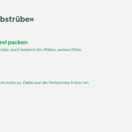
rbstrübe»
zel packen
strübe, auch bekannt als «Räbe», weisse Rübe,
icht mehr so. Dabei war die Herbstrübe früher ein