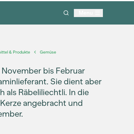
Menu
ttel & Produkte
Gemüse
n November bis Februar
minlieferant. Sie dient aber
ls Räbeliliechtli. In die
 Kerze angebracht und
ember.