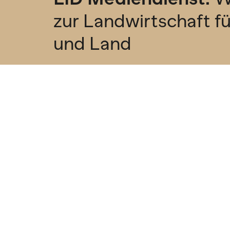
zur Landwirtschaft f
und Land
Abonniere unseren kostenlosen Newsl
erhalten jeden Freitag Wissenswertes i
Mailbox.
Newsletter
RSS Feed
Landwirtschaftlicher Informationsdienst
Themen