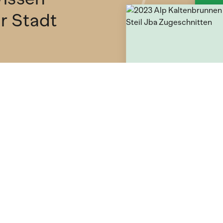
ür Stadt
etter und
n deine
Lebensmittel & Produkte
Hülsenfrüchte