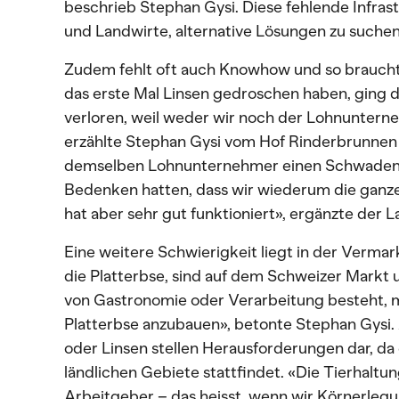
beschrieb Stephan Gysi. Diese fehlende Infras
und Landwirte, alternative Lösungen zu suchen
Zudem fehlt oft auch Knowhow und so braucht e
das erste Mal Linsen gedroschen haben, ging d
verloren, weil weder wir noch der Lohnuntern
erzählte Stephan Gysi vom Hof Rinderbrunnen 
demselben Lohnunternehmer einen Schwadend
Bedenken hatten, dass wir wiederum die ganze
hat aber sehr gut funktioniert», ergänzte der L
Eine weitere Schwierigkeit liegt in der Verma
die Platterbse, sind auf dem Schweizer Markt
von Gastronomie oder Verarbeitung besteht, m
Platterbse anzubauen», betonte Stephan Gysi.
oder Linsen stellen Herausforderungen dar, da
ländlichen Gebiete stattfindet. «Die Tierhaltun
Arbeitgeber – das heisst, wenn wir Körnerlegu