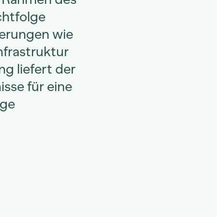
chtfolge
derungen wie
nfrastruktur
g liefert der
sse für eine
ige