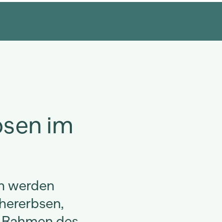
osen im
n werden
hererbsen,
m Rahmen des