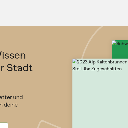
issen
ür Stadt
etter und
n deine