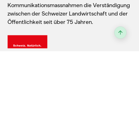
Kommunikationsmassnahmen die Verständigung
zwischen der Schweizer Landwirtschaft und der
Öffentlichkeit seit über 75 Jahren.
Kontakt
Landwirtschaftlicher Informationsdienst
Laubeggstrasse 68, 3006 Bern
031 359 59 77
Anfahrt & Wegbeschreibung
Allgemeine Informationen: