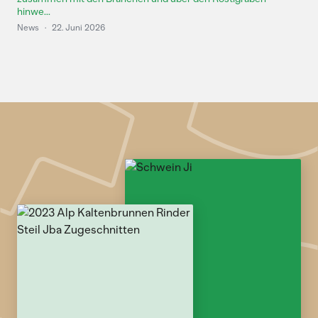
hinwe...
News
·
22. Juni 2026