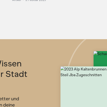
Artikel
·
3. Februar 2025
issen
ür Stadt
etter und
n deine