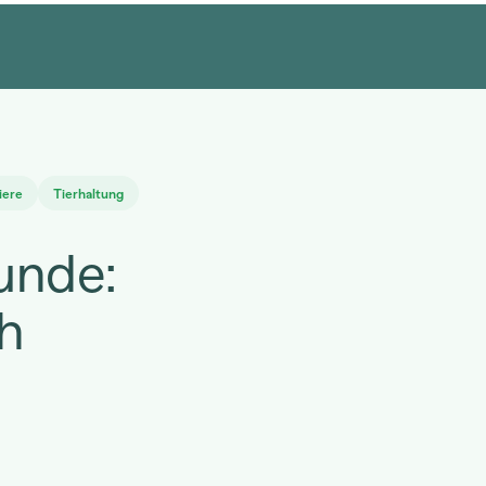
iere
Tierhaltung
unde:
ch