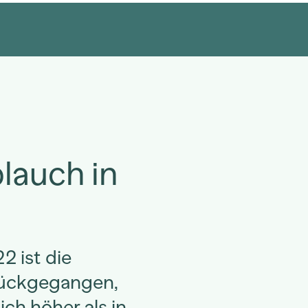
lauch in
 ist die
rückgegangen,
ch höher als in