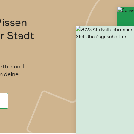
issen
ür Stadt
etter und
n deine