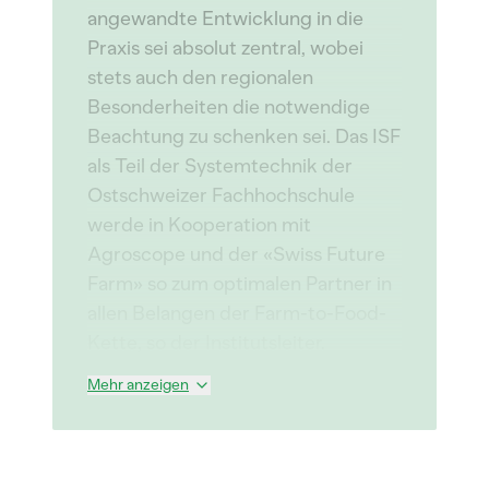
angewandte Entwicklung in die
Praxis sei absolut zentral, wobei
stets auch den regionalen
Besonderheiten die notwendige
Beachtung zu schenken sei. Das ISF
als Teil der Systemtechnik der
Ostschweizer Fachhochschule
werde in Kooperation mit
Agroscope und der «Swiss Future
Farm» so zum optimalen Partner in
allen Belangen der Farm-to-Food-
Kette, so der Institutsleiter.
Mehr anzeigen