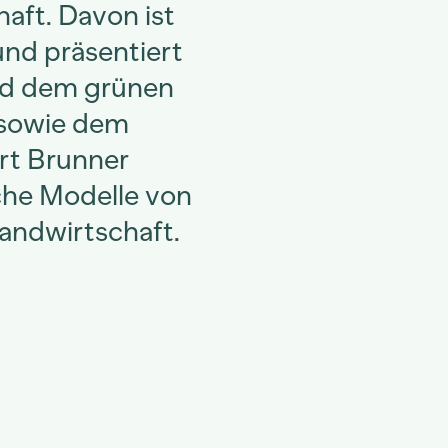
aft. Davon ist
und präsentiert
nd dem grünen
sowie dem
urt Brunner
che Modelle von
Landwirtschaft.