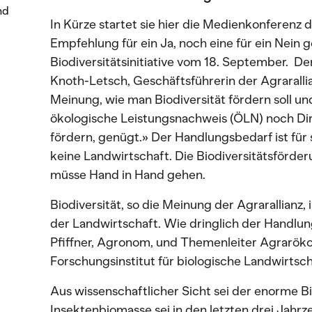
nd
In Kürze startet sie hier die Medienkonferenz d
Empfehlung für ein Ja, noch eine für ein Nein g
Biodiversitätsinitiative vom 18. September. De
Knoth-Letsch, Geschäftsführerin der Agrarallia
Meinung, wie man Biodiversität fördern soll un
ökologische Leistungsnachweis (ÖLN) noch Dire
fördern, genügt.» Der Handlungsbedarf ist für s
keine Landwirtschaft. Die Biodiversitätsförd
müsse Hand in Hand gehen.
Biodiversität, so die Meinung der Agrarallianz,
der Landwirtschaft. Wie dringlich der Handlung
Pfiffner, Agronom, und Themenleiter Agraröko
Forschungsinstitut für biologische Landwirtscha
Aus wissenschaftlicher Sicht sei der enorme Bio
Insektenbiomasse sei in den letzten drei Jah