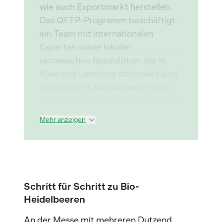
wie auch Exportmarkt herstellen.
Das QFTP-Programm beschäftigt
ein Team mit internationalen
Experten sowie lokalen
ukrainischen Spezialisten, die in
Kiew und Lemberg stationiert sind
und von dort aus das ganze Land
betreuen.
Mehr anzeigen
Schritt für Schritt zu Bio-
Heidelbeeren
An der Messe mit mehreren Dutzend