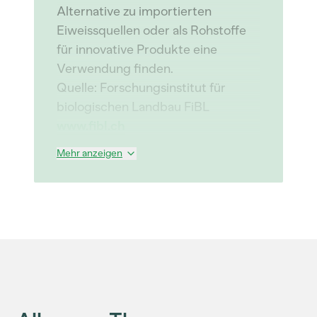
Alternative zu importierten
Eiweissquellen oder als Rohstoffe
für innovative Produkte eine
Verwendung finden.
Quelle: Forschungsinstitut für
biologischen Landbau FiBL
www.fibl.ch
Mehr anzeigen