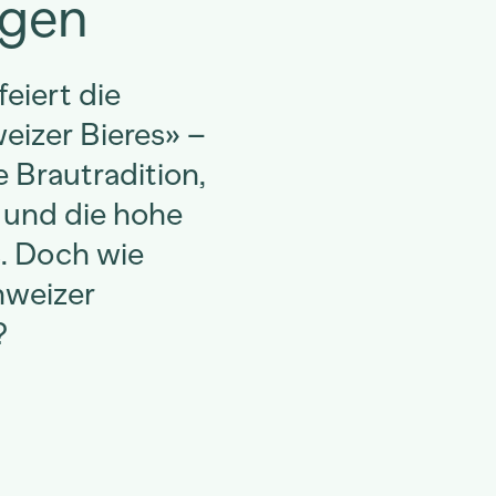
ngen
feiert die
eizer Bieres» –
 Brautradition,
 und die hohe
s. Doch wie
hweizer
?