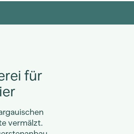
rei für
ier
aargauischen
e vermälzt.
ugerstenanbau