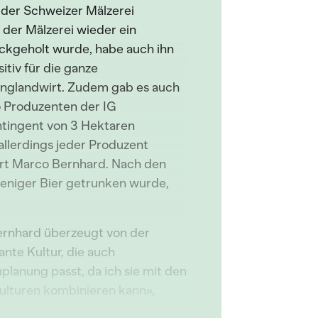
n der Schweizer Mälzerei
 der Mälzerei wieder ein
ückgeholt wurde, habe auch ihn
itiv für die ganze
unglandwirt. Zudem gab es auch
 Produzenten der IG
ntingent von 3 Hektaren
allerdings jeder Produzent
ärt Marco Bernhard. Nach den
eniger Bier getrunken wurde,
ernhard überzeugt von der
sante Kultur, die auch
planung passt, da ich sie mit den
ulturen kombinieren kann»,