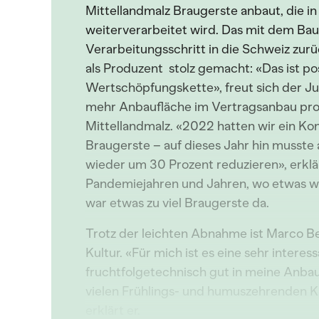
Mittellandmalz Braugerste anbaut, die i
weiterverarbeitet wird. Das mit dem Bau
Verarbeitungsschritt in die Schweiz zur
als Produzent stolz gemacht: «Das ist pos
Wertschöpfungskette», freut sich der J
mehr Anbaufläche im Vertragsanbau pro
Mittellandmalz. «2022 hatten wir ein Ko
Braugerste – auf dieses Jahr hin musste 
wieder um 30 Prozent reduzieren», erkl
Pandemiejahren und Jahren, wo etwas w
war etwas zu viel Braugerste da.
Trotz der leichten Abnahme ist Marco B
Kultur. «Für mich ist es eine sehr interes
fruchtfolgetechnisch gut in meine Anbau
vielen Frühlings- und humuszehrenden K
erklärt er.