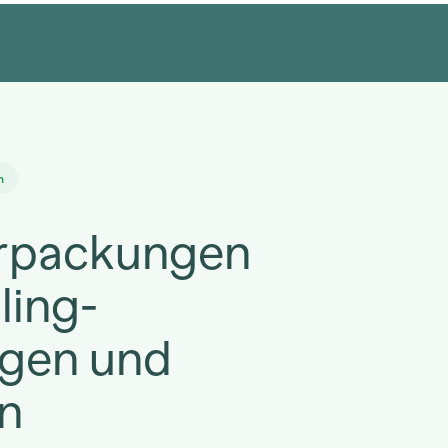
n
erpackungen
ling-
gen und
en