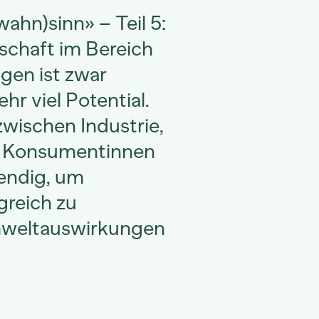
ahn)sinn» – Teil 5:
schaft im Bereich
gen ist zwar
hr viel Potential.
wischen Industrie,
d Konsumentinnen
endig, um
greich zu
mweltauswirkungen