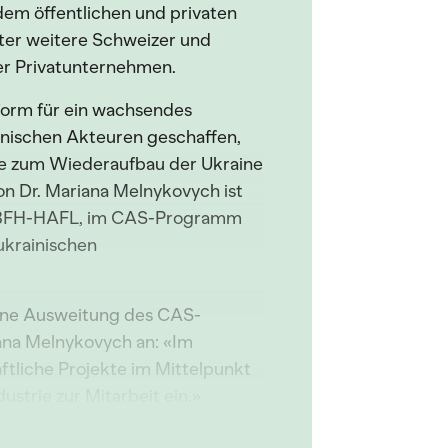
dem öffentlichen und privaten
ter weitere Schweizer und
er Privatunternehmen.
form für ein wachsendes
nischen Akteuren geschaffen,
te zum Wiederaufbau der Ukraine
 von Dr. Mariana Melnykovych ist
er BFH-HAFL, im CAS-Programm
ukrainischen
eine Ausweitung des CAS-
ana Melnykovych an: «Im
tliche Projekte im Mittelpunkt
ustrie zur Mitarbeit ein.»