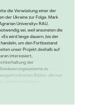
te die Verwüstung einer der
en der Ukraine zur Folge. Mark
Agrarian University» RAU,
notwendig sei, weil ansonsten die
 «Es wird lange dauern, bis der
t handeln, um den Fortbestand
weiten unser Projekt deshalb auf
aran interessiert,
echterhaltung der
e Bewässerungssysteme zu
e ausgetrockneten Böden, die nun
, erhalten bleiben.»