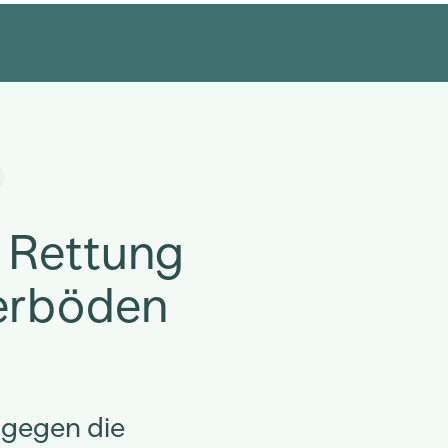
e Rettung
erböden
 gegen die