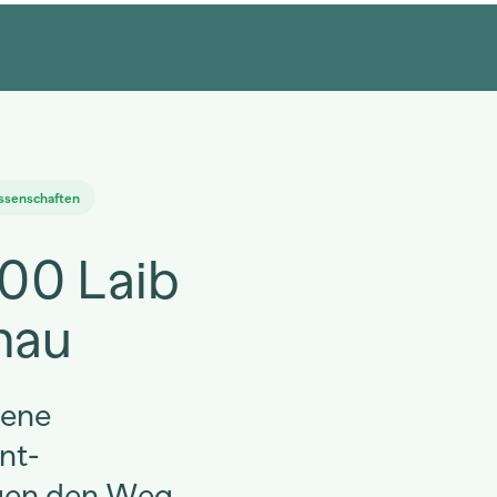
ssenschaften
000 Laib
nau
gene
nt-
igen den Weg