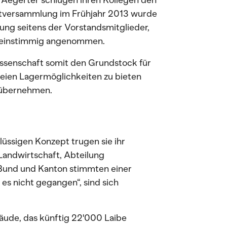
Aegerter schlugen ihren Kollegen den
uptversammlung im Frühjahr 2013 wurde
ung seitens der Vorstandsmitglieder,
n, einstimmig angenommen.
ossenschaft somit den Grundstock für
reien Lagermöglichkeiten zu bieten
u übernehmen.
lüssigen Konzept trugen sie ihr
Landwirtschaft, Abteilung
 Bund und Kanton stimmten einer
es nicht gegangen“, sind sich
äude, das künftig 22'000 Laibe