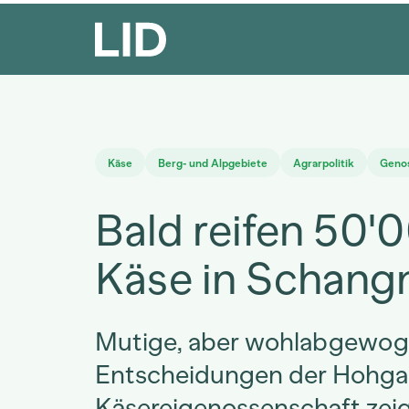
Käse
Berg- und Alpgebiete
Agrarpolitik
Geno
Bald reifen 50'
Käse in Schang
Mutige, aber wohlabgewo
Entscheidungen der Hohga
Käsereigenossenschaft ze