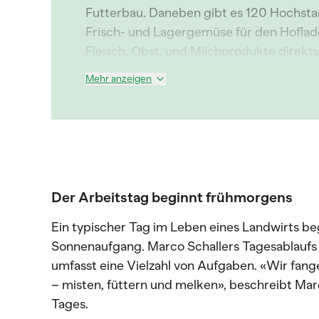
Futterbau. Daneben gibt es 120 Hochs
Frisch- und Lagergemüse für den Hoflad
Fleisch, Obst, und Milchprodukte direk
Mehr anzeigen
Der Arbeitstag beginnt frühmorgens
Ein typischer Tag im Leben eines Landwirts beg
Sonnenaufgang. Marco Schallers Tagesablaufs r
umfasst eine Vielzahl von Aufgaben. «Wir fan
– misten, füttern und melken», beschreibt Mar
Tages.