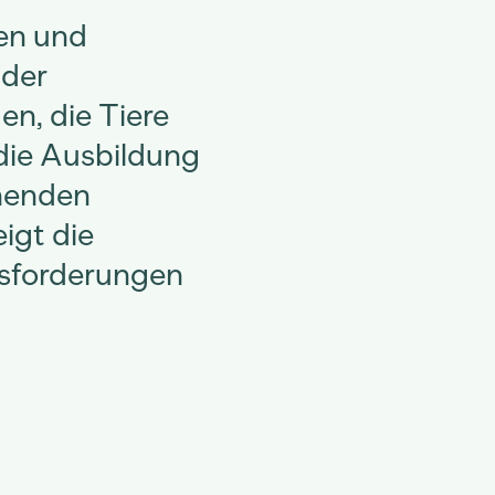
en und
 der
n, die Tiere
 die Ausbildung
henden
igt die
ausforderungen