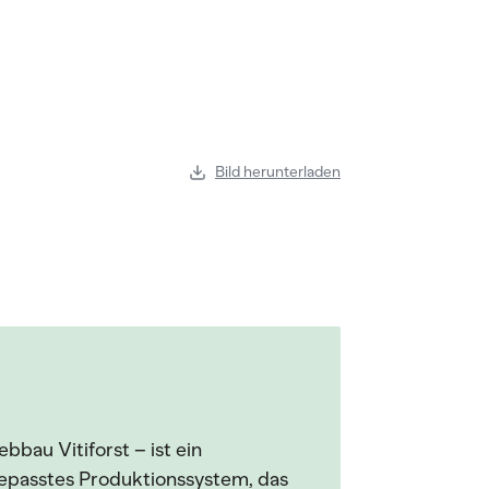
Bild herunterladen
bau Vitiforst – ist ein
gepasstes Produktionssystem, das