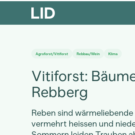
Agroforst/Vitiforst
Rebbau/Wein
Klima
Vitiforst: Bäum
Rebberg
Reben sind wärmeliebende K
vermehrt heissen und nied
Sommern leiden Trauben 