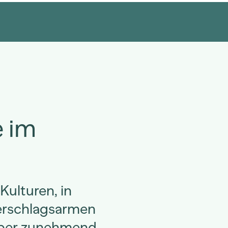
e im
ulturen, in
erschlagsarmen
aber zunehmend