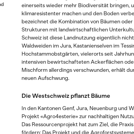
nd
einerseits wieder mehr Biodiversität bringen, 
klimaresistenter machen und den Boden verbes
bezeichnet die Kombination von Bäumen oder
Strukturen mit landwirtschaftlichen Unterkultu
Schweiz ist diese Landnutzung eigentlich nicht
Waldweiden im Jura, Kastanienselven im Tessi
Hochstammobstgärten, vielerorts seit Jahrhun
intensiven bewirtschafteten Ackerflächen oder
Mischform allerdings verschwunden, erhält d
neuen Aufschwung.
Die Westschweiz pflanzt Bäume
In den Kantonen Genf, Jura, Neuenburg und W
Projekt «Agro4esterie» zur nachhaltigen Nutzu
Das Ressourcenprojekt hat zum Ziel, die Praxi
fördern: Das Projekt und die Agroforstsysteme 