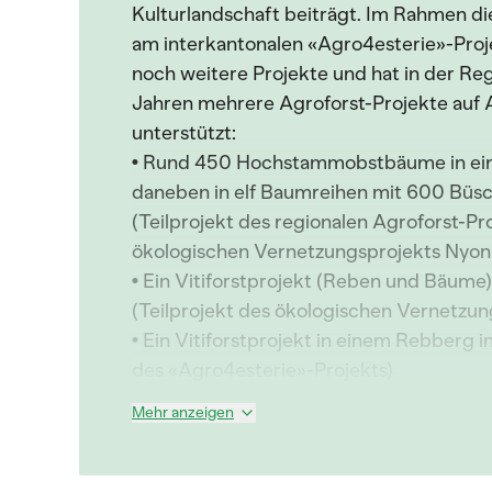
Kulturlandschaft beiträgt. Im Rahmen die
am interkantonalen «Agro4esterie»-Proj
noch weitere Projekte und hat in der Reg
Jahren mehrere Agroforst-Projekte auf
unterstützt:
• Rund 450 Hochstammobstbäume in ein
daneben in elf Baumreihen mit 600 Büs
(Teilprojekt des regionalen Agroforst-P
ökologischen Vernetzungsprojekts Nyon R
• Ein Vitiforstprojekt (Reben und Bäume)
(Teilprojekt des ökologischen Vernetzun
• Ein Vitiforstprojekt in einem Rebberg i
des «Agro4esterie»-Projekts)
Mehr anzeigen