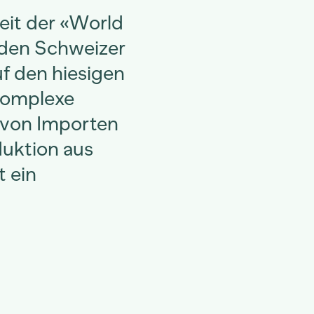
eit der «World
r den Schweizer
uf den hiesigen
 komplexe
k von Importen
duktion aus
t ein