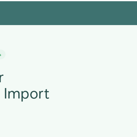
s
r
l Import