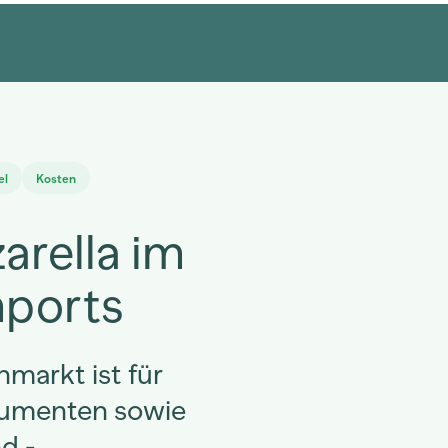
el
Kosten
arella im
mports
hmarkt ist für
umenten sowie
d -