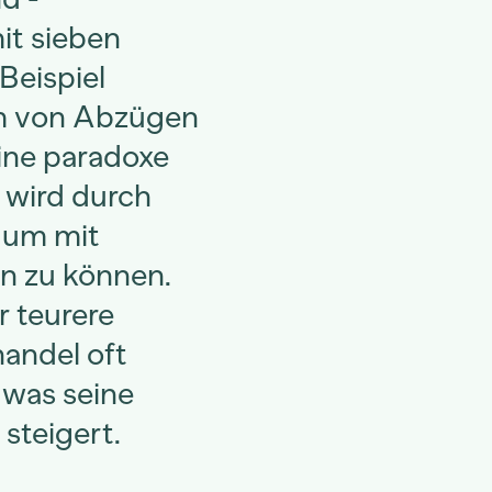
it sieben
Beispiel
em von Abzügen
ne paradoxe
 wird durch
, um mit
n zu können.
r teurere
handel oft
 was seine
 steigert.