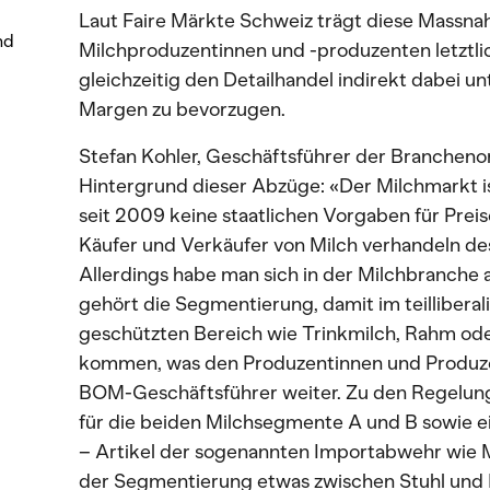
Laut Faire Märkte Schweiz trägt diese Massna
nd
Milchproduzentinnen und -produzenten letztlic
gleichzeitig den Detailhandel indirekt dabei u
Margen zu bevorzugen.
Stefan Kohler, Geschäftsführer der Brancheno
Hintergrund dieser Abzüge: «Der Milchmarkt ist 
seit 2009 keine staatlichen Vorgaben für Pre
Käufer und Verkäufer von Milch verhandeln desh
Allerdings habe man sich in der Milchbranche 
gehört die Segmentierung, damit im teilliberal
geschützten Bereich wie Trinkmilch, Rahm oder
kommen, was den Produzentinnen und Produze
BOM-Geschäftsführer weiter. Zu den Regelung
für die beiden Milchsegmente A und B sowie ei
– Artikel der sogenannten Importabwehr wie Mo
der Segmentierung etwas zwischen Stuhl und B