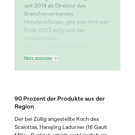
seit 2014 als Direktor des
Branchenverbandes
HotellerieSuisse, gibt sein Amt per
Ende 2023 aufgrund der
zehnjährigen
Amtszeitbeschränkung ab.
Mehr anzeigen
90 Prozent der Produkte aus der
Region
Der bei Züllig angestellte Koch des
Scalottas, Hansjörg Ladurner (16 Gault