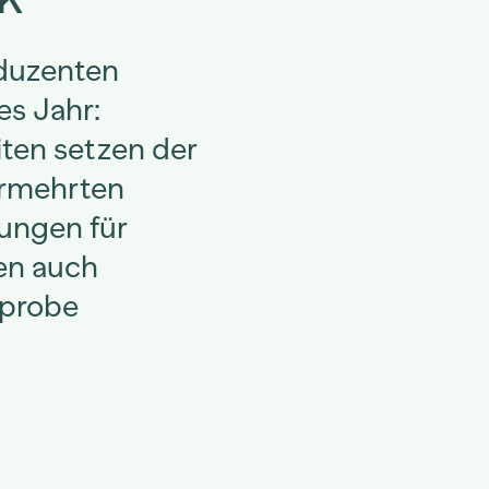
oduzenten
es Jahr:
ten setzen der
ermehrten
ungen für
en auch
sprobe