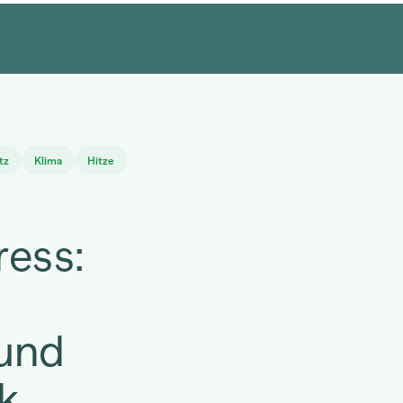
tz
Klima
Hitze
ress:
 und
k