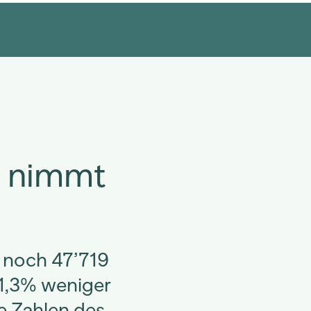
e nimmt
 noch 47’719
 1,3% weniger
ie Zahlen des