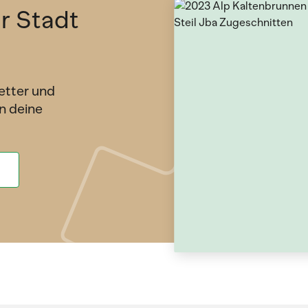
ür Stadt
etter und
n deine