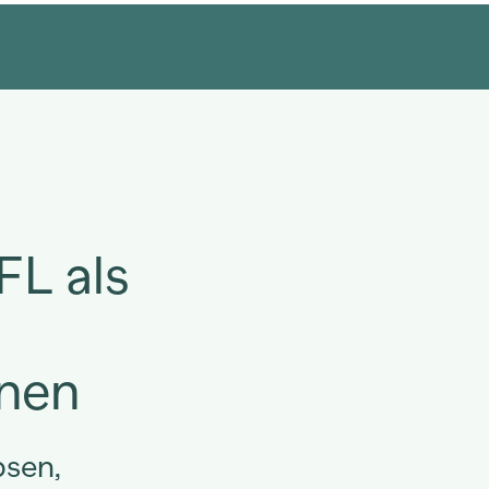
L als
nen
sen,