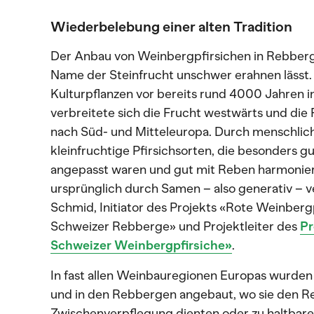
Wiederbelebung einer alten Tradition
Der Anbau von Weinbergpfirsichen in Rebbergen
Name der Steinfrucht unschwer erahnen lässt. 
Kulturpflanzen vor bereits rund 4000 Jahren in 
verbreitete sich die Frucht westwärts und die 
nach Süd- und Mitteleuropa. Durch menschlic
kleinfruchtige Pfirsichsorten, die besonders 
angepasst waren und gut mit Reben harmonier
ursprünglich durch Samen – also generativ – ve
Schmid, Initiator des Projekts «Rote Weinbergpf
Schweizer Rebberge» und Projektleiter des
Pr
Schweizer Weinbergpfirsiche»
.
In fast allen Weinbauregionen Europas wurden
und in den Rebbergen angebaut, wo sie den R
Zwischenverpflegung dienten oder zu haltbare