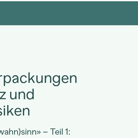
erpackungen
z und
siken
ahn)sinn» – Teil 1: