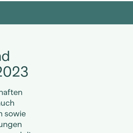
nd
 2023
haften
auch
n sowie
rungen