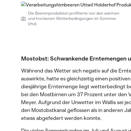
Die Beerenproduktion profitierte von den warmen
und trockenen Wetterbedingungen im Sommer.
(rho)
Mostobst: Schwankende Erntemengen un
Während das Wetter sich negativ auf die Er
auswirkte, hatte es gleichzeitig einen positive
diesjährige Erntemenge liegt wetterbedingt b
bei den Mostbirnen um 37 Prozent unter den V
Meyer. Aufgrund der Unwetter im Wallis sei je
den Mostobstkanal geflossen als in anderen Ja
etwas abgefedert werden konnte.
Die vielen Sonnenstunden im Juli und August wi