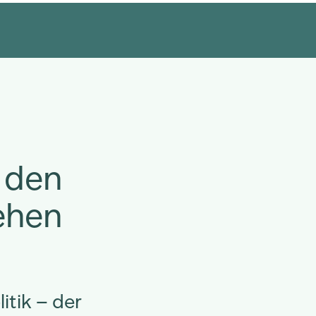
r den
ehen
itik – der