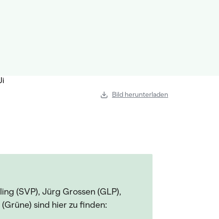
Bild herunterladen
ing (SVP), Jürg Grossen (GLP),
 (Grüne) sind hier zu finden: