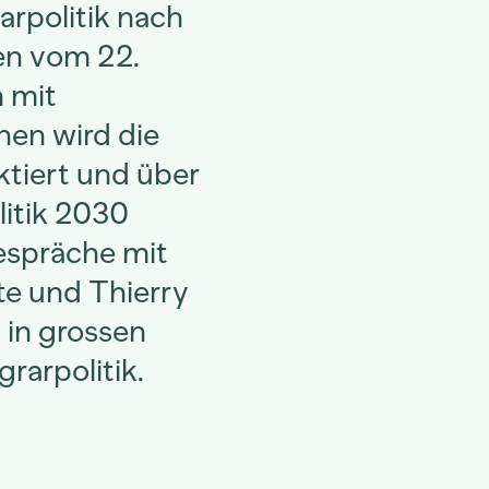
arpolitik nach
en vom 22.
 mit
onen wird die
ktiert und über
itik 2030
Gespräche mit
te und Thierry
 in grossen
rarpolitik.