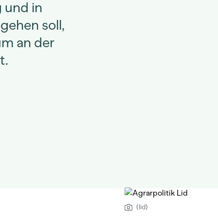
 und in
gehen soll,
um an der
t.
(lid)