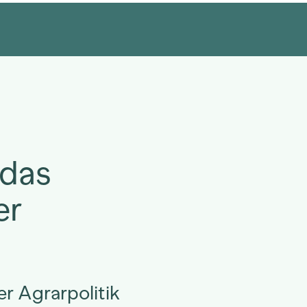
 das
er
r Agrarpolitik