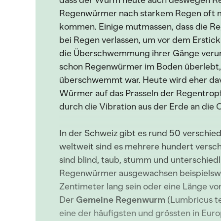
dass der Wurm heute auch deswegen Re
Regenwürmer nach starkem Regen oft 
kommen. Einige mutmassen, dass die 
bei Regen verlassen, um vor dem Erstick
die Überschwemmung ihrer Gänge verurs
schon Regenwürmer im Boden überlebt, d
überschwemmt war. Heute wird eher dav
Würmer auf das Prasseln der Regentropf
durch die Vibration aus der Erde an die
In der Schweiz gibt es rund 50 versch
weltweit sind es mehrere hundert vers
sind blind, taub, stumm und unterschiedl
Regenwürmer ausgewachsen beispielswei
Zentimeter lang sein oder eine Länge vo
Der
Gemeine Regenwurm
(Lumbricus te
eine der häufigsten und grössten in Eur