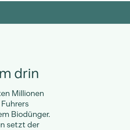
rm drin
ten Millionen
 Fuhrers
em Biodünger.
en setzt der