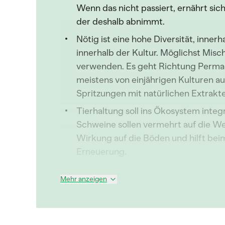
Wenn das nicht passiert, ernährt s
der deshalb abnimmt.
Nötig ist eine hohe Diversität, inner
innerhalb der Kultur. Möglichst Mis
verwenden. Es geht Richtung Permak
meistens von einjährigen Kulturen au
Spritzungen mit natürlichen Extrak
Tierhaltung soll ins Ökosystem inte
Schweine sollen vermehrt auf die Wei
Wirkung auf die Böden und hilft be
Erneuerung.
Mehr anzeigen