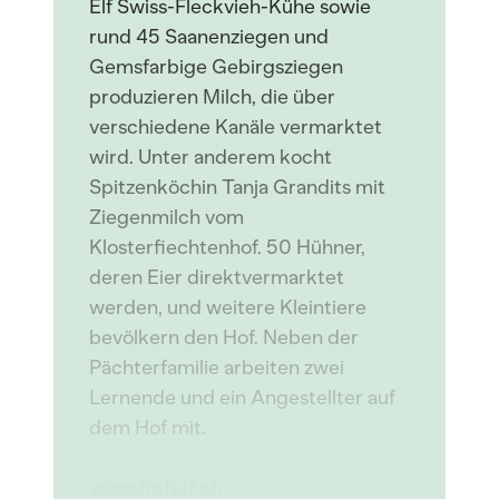
Elf Swiss-Fleckvieh-Kühe sowie
rund 45 Saanenziegen und
Gemsfarbige Gebirgsziegen
produzieren Milch, die über
verschiedene Kanäle vermarktet
wird. Unter anderem kocht
Spitzenköchin Tanja Grandits mit
Ziegenmilch vom
Klosterfiechtenhof. 50 Hühner,
deren Eier direktvermarktet
werden, und weitere Kleintiere
bevölkern den Hof. Neben der
Pächterfamilie arbeiten zwei
Lernende und ein Angestellter auf
dem Hof mit.
www.hofklf.ch