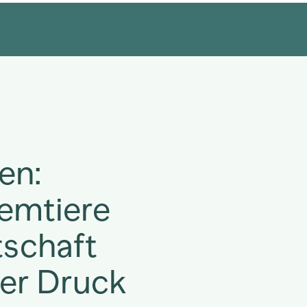
en:
lemtiere
tschaft
er Druck