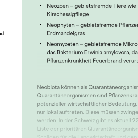
Neozoen – gebietsfremde Tiere wie b
Kirschessigfliege
Neophyten – gebietsfremde Pflanzen
Erdmandelgras
nd
Neomyzeten – gebietsfremde Mikroo
das Bakterium Erwinia amylovora, das
Pflanzenkrankheit Feuerbrand verur
Neobiota können als Quarantäneorganis
Quarantäneorganismen sind Pflanzenkra
potenzieller wirtschaftlicher Bedeutung,
nur lokal auftreten. Diese müssen zwi
werden. In der Schweiz gibt es aktuell 
Liste der prioritären Quarantäneorganis
Schäden für die Landwirtschaft und de