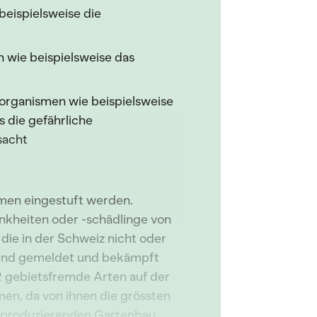
eispielsweise die
 wie beispielsweise das
rganismen wie beispielsweise
 die gefährliche
sacht
men eingestuft werden.
nkheiten oder -schädlinge von
 die in der Schweiz nicht oder
ngend gemeldet und bekämpft
22 gebietsfremde Arten auf der
men, da von ihnen die grössten
n produzierenden Gartenbau