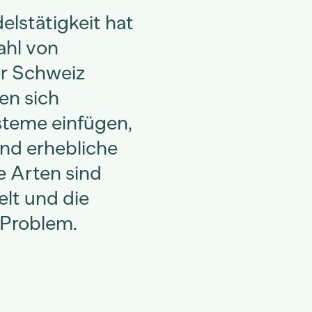
elstätigkeit hat
ahl von
er Schweiz
en sich
steme einfügen,
und erhebliche
e Arten sind
lt und die
 Problem.