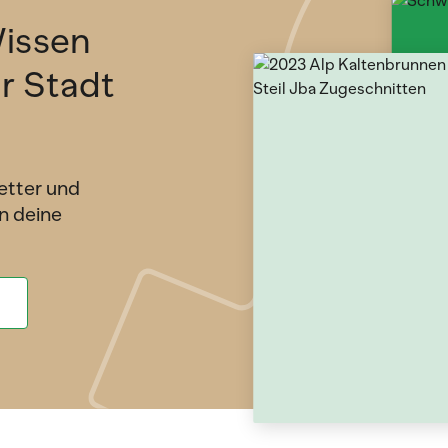
issen
ür Stadt
etter und
n deine