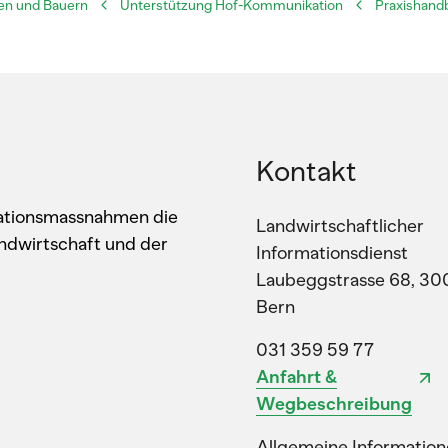
en und Bauern
Unterstützung Hof-Kommunikation
Praxishand
Kontakt
kationsmassnahmen die
Landwirtschaftlicher
ndwirtschaft und der
Informationsdienst
Laubeggstrasse 68, 30
Bern
031 359 59 77
Anfahrt &
Wegbeschreibung
Allgemeine Information