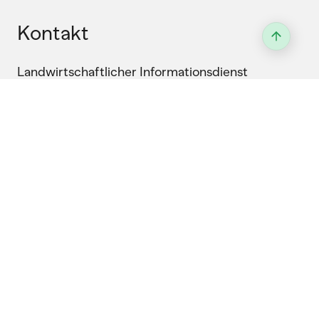
Kontakt
Landwirtschaftlicher Informationsdienst
Laubeggstrasse 68, 3006 Bern
031 359 59 77
Anfahrt & Wegbeschreibung
Allgemeine Informationen:
info@lid.ch
Shop
Informationstafeln, Broschüren oder
Eventmaterial: Entdecke die vielfältigen